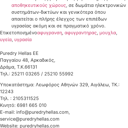
αποθηκευτικούς χώρους
, σε δωμάτια ηλεκτρονικών
συστημάτων-δικτύων και γενικότερα όπου
απαιτείται ο πλήρης έλεγχος των επιπέδων
υγρασίας ακόμη και σε πραγματικό χρόνο.
Ετικετοποιημένο
αφυγρανση
,
αφυγραντηρας
,
μουχλα
,
υγεία
,
υγρασία
Puredry Hellas EE
Παγγαίου 48, Αρκαδικός,
Δράμα, Τ.Κ.66131
Τηλ.: 25211 03265 / 25210 55992
Υποκατάστημα: Λεωφόρος Αθηνών 329, Αιγάλεω, ΤΚ.:
12243
Τηλ. : 2105311525
Κινητό: 6981 665 010
E-mail: info@puredryhellas.com,
service@puredryhellas.com
Website: puredryhellas.com